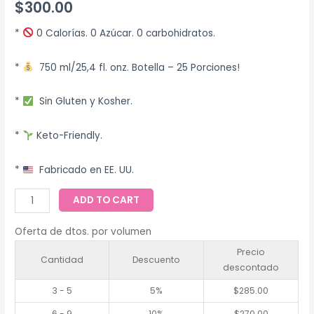
$
300.00
*
0 Calorías. 0 Azúcar. 0 carbohidratos.
*
750 ml/25,4 fl. onz. Botella – 25 Porciones!
*
Sin Gluten y Kosher.
*
Keto-Friendly.
*
Fabricado en EE. UU.
ADD TO CART
Oferta de dtos. por volumen
Precio
Cantidad
Descuento
descontado
3 - 5
5%
$
285.00
6 - 9
10%
$
270.00