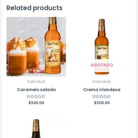
Related products
AGOTADO
Individual
Individual
Caramelo salado
Crema irlandesa
Rated
$
300.00
Rated
$
300.00
0
0
out
out
of
of
5
5