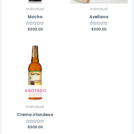
Individual
Individual
Mocha
Avellana
Rated
$
300.00
Rated
$
300.00
0
0
out
out
of
of
5
5
AGOTADO
Individual
Crema irlandesa
Rated
$
300.00
0
out