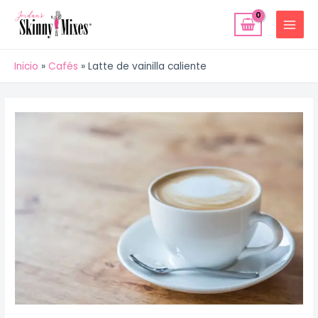
Ir
MAIN
al
MENU
contenido
Inicio
Cafés
Latte de vainilla caliente
Navegación
de
entradas