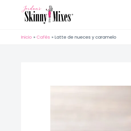
Ir
al
contenido
Inicio
Cafés
Latte de nueces y caramelo
Navegación
de
entradas