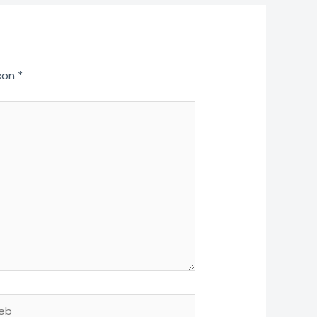
 con
*
b