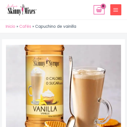
Ir
MAIN
al
MENU
contenido
Inicio
Cafés
Capuchino de vainilla
Navegación
de
entradas