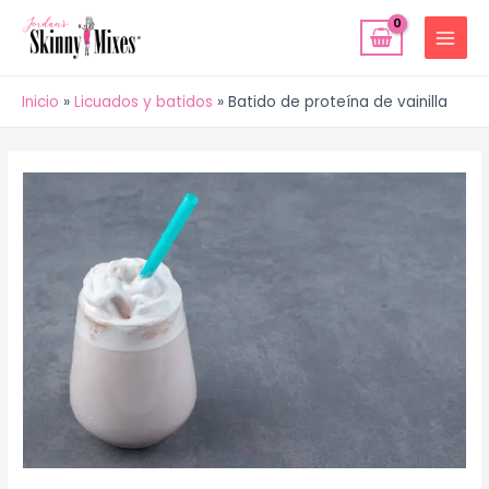
Ir
MAIN
al
MENU
contenido
Inicio
Licuados y batidos
Batido de proteína de vainilla
Navegación
de
entradas